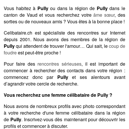
Vous habitez à
Pully
ou dans la région de
Pully
dans le
canton de Vaud et vous recherchez votre
âme sœur
, des
sorties ou de nouveaux amis ? Vous êtes à la bonne place !
Celibataire.ch est spécialiste des rencontres sur Internet
depuis 2001. Nous avons des membres de la région de
Pully
qui attendent de trouver l'amour… Qui sait, le
coup de
foudre
est peut-être proche !
Pour faire des
rencontres sérieuses
, il est important de
commencer à rechercher des contacts dans votre région :
commencez donc par
Pully
et ses alentours avant
d’agrandir votre cercle de recherche.
Vous recherchez une femme célibataire de Pully ?
Nous avons de nombreux profils avec photo correspondant
à votre recherche d'une femme célibataire dans la région
de
Pully
. Inscrivez-vous dès maintenant pour découvrir les
profils et commencer à discuter.