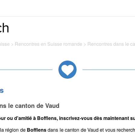
uisse
>
Rencontres en Suisse romande
>
Rencontres dans le c
s
ns le canton de Vaud
ur ou d'amitié à Bofflens, inscrivez-vous dès maintenant sur
la région de
Bofflens
dans le canton de Vaud et vous recherc