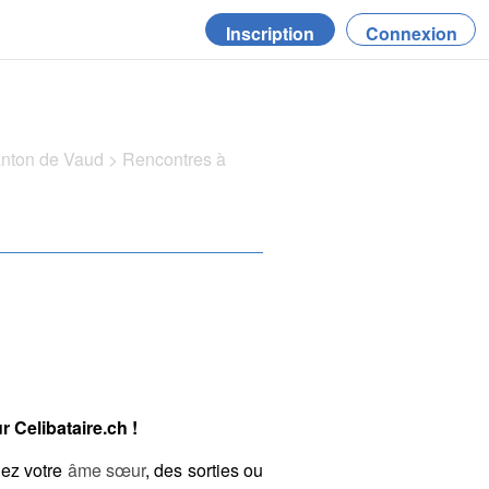
Inscription
Connexion
anton de Vaud
>
Rencontres à
 Celibataire.ch !
hez votre
âme sœur
, des sorties ou