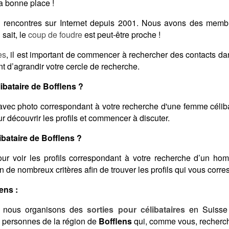
a bonne place !
des rencontres sur Internet depuis 2001. Nous avons des mem
sait, le
coup de foudre
est peut-être proche !
es
, il est important de commencer à rechercher des contacts d
t d’agrandir votre cercle de recherche.
bataire de Bofflens ?
vec photo correspondant à votre recherche d'une femme céliba
 découvrir les profils et commencer à discuter.
ataire de Bofflens ?
ur voir les profils correspondant à votre recherche d’un ho
lon de nombreux critères afin de trouver les profils qui vous corr
ens :
 nous organisons des
sorties pour célibataires
en Suisse 
s personnes de la région de
Bofflens
qui, comme vous, recherch