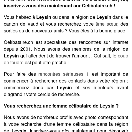
inscrivez-vous dès maintenant sur Celibataire.ch !
Vous habitez à
Leysin
ou dans la région de
Leysin
dans le
canton de Vaud et vous recherchez votre
âme sœur
, des
sorties ou de nouveaux amis ? Vous êtes à la bonne place !
Celibataire.ch est spécialiste des rencontres sur Internet
depuis 2001. Nous avons des membres de la région de
Leysin
qui attendent de trouver l'amour… Qui sait, le
coup
de foudre
est peut-être proche !
Pour faire des
rencontres sérieuses
, il est important de
commencer à rechercher des contacts dans votre région :
commencez donc par
Leysin
et ses alentours avant
d’agrandir votre cercle de recherche.
Vous recherchez une femme célibataire de Leysin ?
Nous avons de nombreux profils avec photo correspondant
à votre recherche d'une femme célibataire dans la région
de
Leysin
. Inscrivez-vous dès maintenant pour découvrir