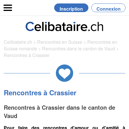
Inscription
Connexion
Celibataire.ch
>
Rencontres en Suisse
>
Rencontres en
Suisse romande
>
Rencontres dans le canton de Vaud
>
Rencontres à Crassier
Rencontres à Crassier
Rencontres à Crassier dans le canton de
Vaud
Pour faire des rencontres d'amour ou d'amitié à