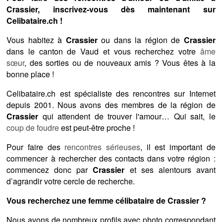
Crassier, inscrivez-vous dès maintenant sur
Celibataire.ch !
Vous habitez à
Crassier
ou dans la région de
Crassier
dans le canton de Vaud et vous recherchez votre
âme
sœur
, des sorties ou de nouveaux amis ? Vous êtes à la
bonne place !
Celibataire.ch est spécialiste des rencontres sur Internet
depuis 2001. Nous avons des membres de la région de
Crassier
qui attendent de trouver l'amour… Qui sait, le
coup de foudre
est peut-être proche !
Pour faire des
rencontres sérieuses
, il est important de
commencer à rechercher des contacts dans votre région :
commencez donc par
Crassier
et ses alentours avant
d’agrandir votre cercle de recherche.
Vous recherchez une femme célibataire de Crassier ?
Nous avons de nombreux profils avec photo correspondant