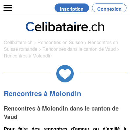
Inscription
Connexion
Celibataire.ch
>
Rencontres en Suisse
>
Rencontres en
Suisse romande
>
Rencontres dans le canton de Vaud
>
Rencontres à Molondin
Rencontres à Molondin
Rencontres à Molondin dans le canton de
Vaud
Pour faire des rencontres d'amour ou d'amitié à