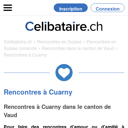
Inscription
Connexion
Celibataire.ch
>
Rencontres en Suisse
>
Rencontres en
Suisse romande
>
Rencontres dans le canton de Vaud
>
Rencontres à Cuarny
Rencontres à Cuarny
Rencontres à Cuarny dans le canton de
Vaud
Pour faire des rencontres d'amour ou d'amitié à