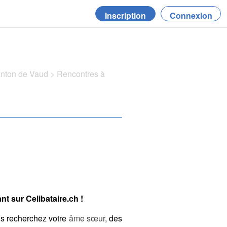
Inscription
Connexion
anton de Vaud
>
Rencontres à
t sur Celibataire.ch !
s recherchez votre
âme sœur
, des