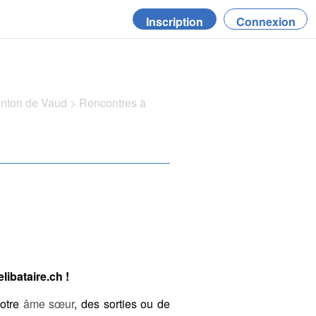
Inscription
Connexion
anton de Vaud
>
Rencontres à
libataire.ch !
votre
âme sœur
, des sorties ou de