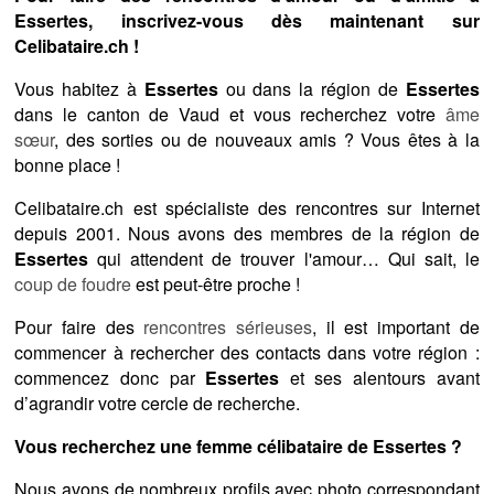
Essertes, inscrivez-vous dès maintenant sur
Celibataire.ch !
Vous habitez à
Essertes
ou dans la région de
Essertes
dans le canton de Vaud et vous recherchez votre
âme
sœur
, des sorties ou de nouveaux amis ? Vous êtes à la
bonne place !
Celibataire.ch est spécialiste des rencontres sur Internet
depuis 2001. Nous avons des membres de la région de
Essertes
qui attendent de trouver l'amour… Qui sait, le
coup de foudre
est peut-être proche !
Pour faire des
rencontres sérieuses
, il est important de
commencer à rechercher des contacts dans votre région :
commencez donc par
Essertes
et ses alentours avant
d’agrandir votre cercle de recherche.
Vous recherchez une femme célibataire de Essertes ?
Nous avons de nombreux profils avec photo correspondant