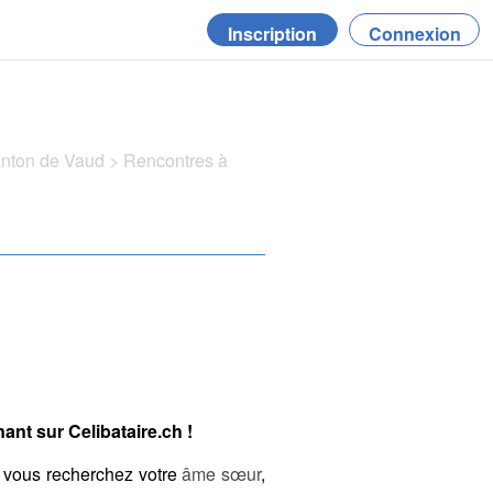
Inscription
Connexion
anton de Vaud
>
Rencontres à
ant sur Celibataire.ch !
 vous recherchez votre
âme sœur
,