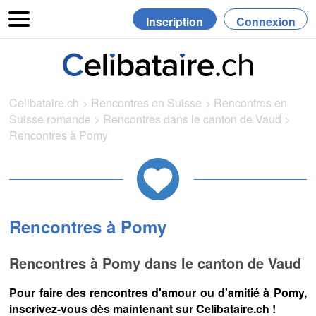
Inscription
Connexion
Celibataire.ch
>
Rencontres en Suisse
>
Rencontres en
Suisse romande
>
Rencontres dans le canton de Vaud
>
Rencontres à Pomy
Rencontres à Pomy
Rencontres à Pomy dans le canton de Vaud
Pour faire des rencontres d'amour ou d'amitié à Pomy,
inscrivez-vous dès maintenant sur Celibataire.ch !