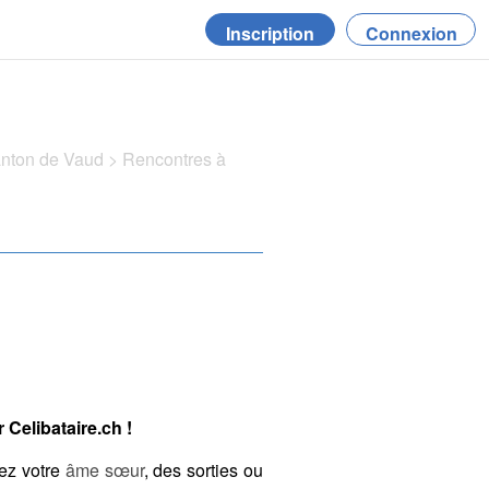
Inscription
Connexion
anton de Vaud
>
Rencontres à
Celibataire.ch !
ez votre
âme sœur
, des sorties ou