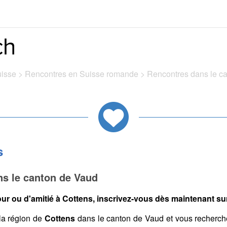
uisse
>
Rencontres en Suisse romande
>
Rencontres dans le c
s
ns le canton de Vaud
ur ou d'amitié à Cottens, inscrivez-vous dès maintenant sur 
la région de
Cottens
dans le canton de Vaud et vous recherch