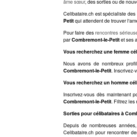
âme sœur
, des sorties ou de nou
Celibataire.ch est spécialiste d
Petit
qui attendent de trouver l'am
Pour faire des
rencontres sérieus
par
Combremont-le-Petit
et ses a
Vous recherchez une femme céli
Nous avons de nombreux profil
Combremont-le-Petit
. Inscrivez-
Vous recherchez un homme céli
Inscrivez-vous dès maintenant po
Combremont-le-Petit
. Filtrez le
Sorties pour célibataires à Comb
Depuis de nombreuses années,
Celibataire.ch pour rencontrer d