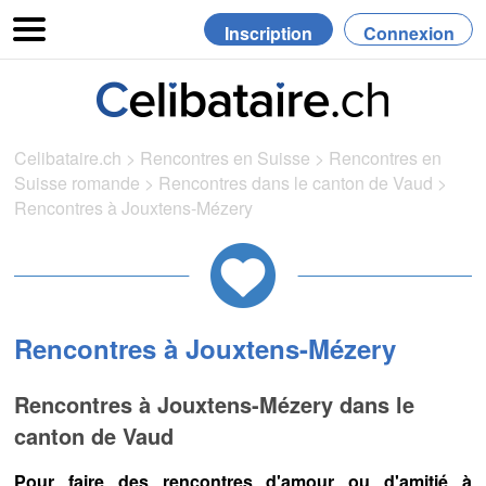
Inscription
Connexion
Celibataire.ch
>
Rencontres en Suisse
>
Rencontres en
Suisse romande
>
Rencontres dans le canton de Vaud
>
Rencontres à Jouxtens-Mézery
Rencontres à Jouxtens-Mézery
Rencontres à Jouxtens-Mézery dans le
canton de Vaud
Pour faire des rencontres d'amour ou d'amitié à