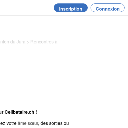
Inscription
Connexion
anton du Jura
>
Rencontres à
r Celibataire.ch !
hez votre
âme sœur
, des sorties ou