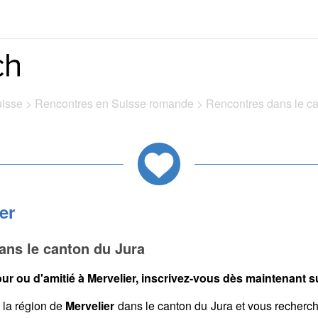
uisse
>
Rencontres en Suisse romande
>
Rencontres dans le c
er
ans le canton du Jura
r ou d'amitié à Mervelier, inscrivez-vous dès maintenant su
la région de
Mervelier
dans le canton du Jura et vous recherc