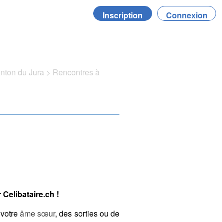
Inscription
Connexion
anton du Jura
>
Rencontres à
Celibataire.ch !
 votre
âme sœur
, des sorties ou de