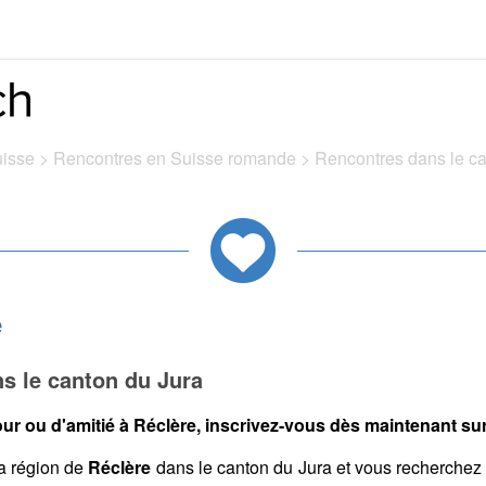
uisse
>
Rencontres en Suisse romande
>
Rencontres dans le c
e
s le canton du Jura
ur ou d'amitié à Réclère, inscrivez-vous dès maintenant sur 
a région de
Réclère
dans le canton du Jura et vous recherchez