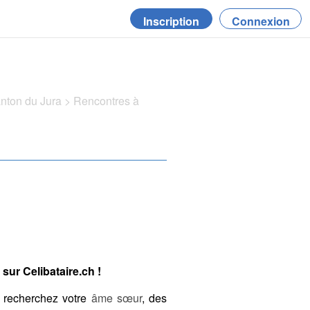
Inscription
Connexion
anton du Jura
>
Rencontres à
sur Celibataire.ch !
 recherchez votre
âme sœur
, des