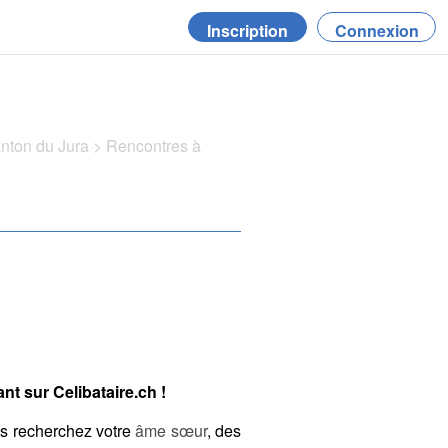
Inscription
Connexion
anton du Jura
>
Rencontres à
t sur Celibataire.ch !
us recherchez votre
âme sœur
, des