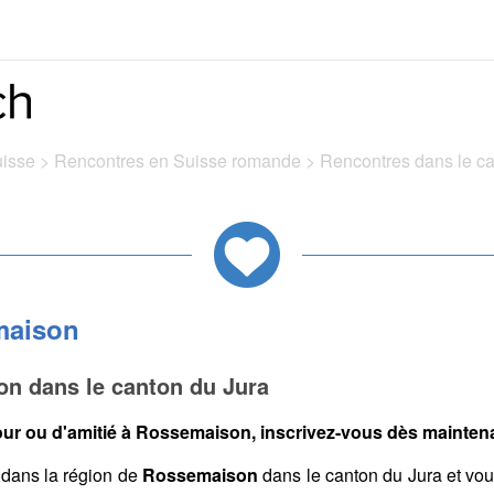
uisse
>
Rencontres en Suisse romande
>
Rencontres dans le c
maison
n dans le canton du Jura
ur ou d'amitié à Rossemaison, inscrivez-vous dès maintenan
dans la région de
Rossemaison
dans le canton du Jura et vo