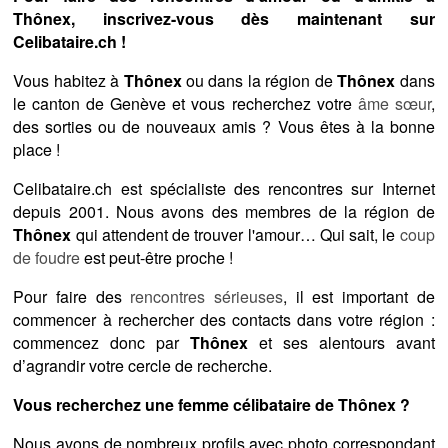
Thônex, inscrivez-vous dès maintenant sur
Celibataire.ch !
Vous habitez à
Thônex
ou dans la région de
Thônex
dans
le canton de Genève et vous recherchez votre
âme sœur
,
des sorties ou de nouveaux amis ? Vous êtes à la bonne
place !
Celibataire.ch est spécialiste des rencontres sur Internet
depuis 2001. Nous avons des membres de la région de
Thônex
qui attendent de trouver l'amour… Qui sait, le
coup
de foudre
est peut-être proche !
Pour faire des
rencontres sérieuses
, il est important de
commencer à rechercher des contacts dans votre région :
commencez donc par
Thônex
et ses alentours avant
d’agrandir votre cercle de recherche.
Vous recherchez une femme célibataire de Thônex ?
Nous avons de nombreux profils avec photo correspondant