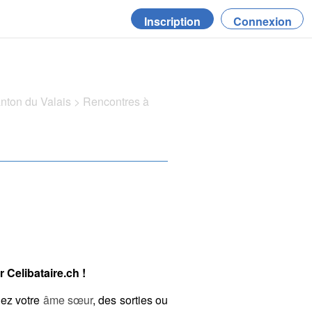
Inscription
Connexion
anton du Valais
>
Rencontres à
 Celibataire.ch !
hez votre
âme sœur
, des sorties ou