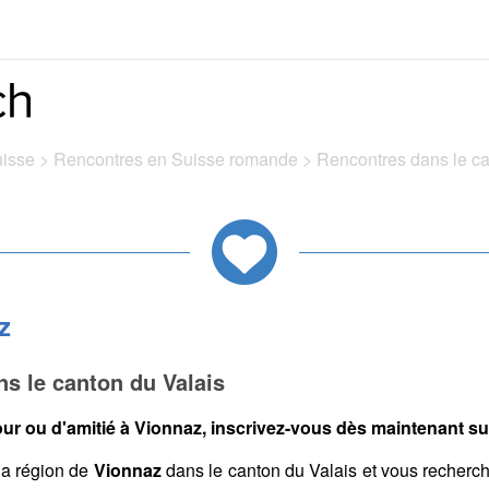
uisse
>
Rencontres en Suisse romande
>
Rencontres dans le c
z
s le canton du Valais
ur ou d'amitié à Vionnaz, inscrivez-vous dès maintenant sur
la région de
Vionnaz
dans le canton du Valais et vous recherc