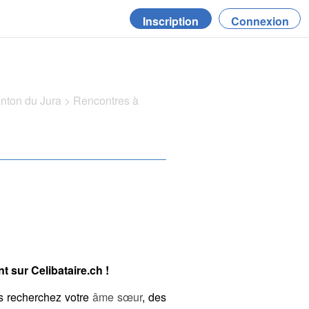
Inscription
Connexion
anton du Jura
>
Rencontres à
 sur Celibataire.ch !
s recherchez votre
âme sœur
, des