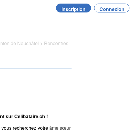
Inscription
Connexion
anton de Neuchâtel
>
Rencontres
t sur Celibataire.ch !
t vous recherchez votre
âme sœur
,