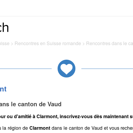
uisse
>
Rencontres en Suisse romande
>
Rencontres dans le c
nt
ans le canton de Vaud
ur ou d'amitié à Clarmont, inscrivez-vous dès maintenant su
 la région de
Clarmont
dans le canton de Vaud et vous reche