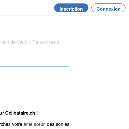
Inscription
Connexion
anton de Vaud
>
Rencontres à
r Celibataire.ch !
rchez votre
âme sœur
, des sorties