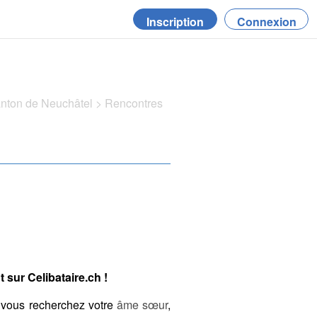
Inscription
Connexion
anton de Neuchâtel
>
Rencontres
 sur Celibataire.ch !
 vous recherchez votre
âme sœur
,