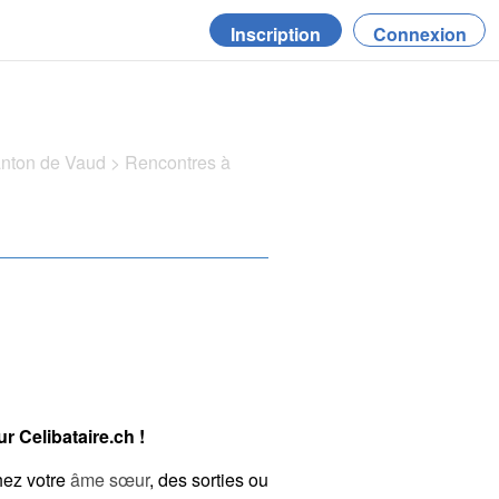
Inscription
Connexion
anton de Vaud
>
Rencontres à
 Celibataire.ch !
hez votre
âme sœur
, des sorties ou