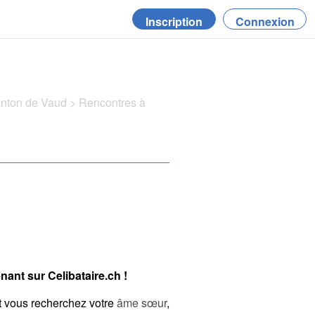
Inscription
Connexion
anton de Vaud
>
Rencontres à
ant sur Celibataire.ch !
t vous recherchez votre
âme sœur
,