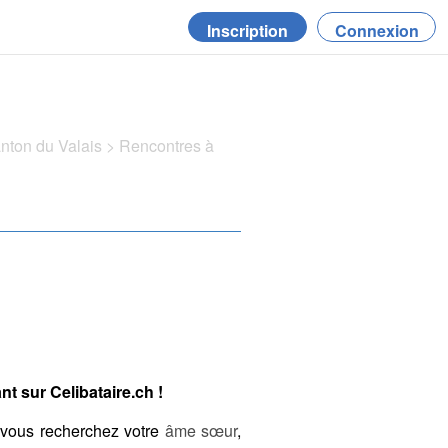
Inscription
Connexion
anton du Valais
>
Rencontres à
t sur Celibataire.ch !
 vous recherchez votre
âme sœur
,