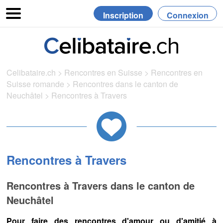
Inscription
Connexion
Celibataire.ch
>
Rencontres en Suisse
>
Rencontres en
Suisse romande
>
Rencontres dans le canton de
Neuchâtel
>
Rencontres à Travers
Rencontres à Travers
Rencontres à Travers dans le canton de
Neuchâtel
Pour faire des rencontres d'amour ou d'amitié à