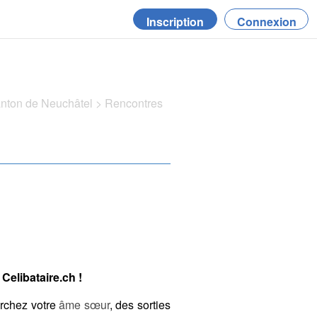
Inscription
Connexion
anton de Neuchâtel
>
Rencontres
Celibataire.ch !
erchez votre
âme sœur
, des sorties